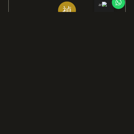
رقم الهاتف
971-4-835-7145
تواصلوا معنا
تواصل معنا للحصول على
خدمات إدارة الفعاليات