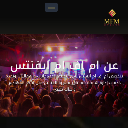
عن ام اف ام ايفنتس
تخصص ام اف ام ايفنتس في تنظيم المهرجانات والفعاليات ونقدم
خدمات إدارة شاملة كما ندير مسيرة الفنانين مثل ماجد المهندس
وأصالة نصري.